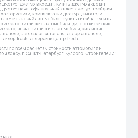
жетур, джетур в кредит, купить джетур в кредит, 
, джетур цена, официальный дилер джетур, трейд-ин 
характеристики, комплектации джетур, двигатели 
ь, купить новый автомобиль, купить китайца, купить 
ские авто, китайские автомобили, дилеры китайских 
ие авто, новые китайские автомобили, китайские 
автополе, автосалон автополе, дилер автополе, 
 дилер fresh, дилерский центр fresh.
сти по всем расчетам стоимости автомобиля и 
 адресу: г. Санкт-Петербург, Кудрово, Строителей 31, 
о вида