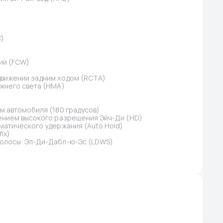
C)
ий (FCW)
)
движении задним ходом (RCTA)
жнего света (HMA)
м автомобиля (180 градусов)
ением высокого разрешения Эйч-Ди (HD)
матического удержания (Auto Hold)
ix)
олосы: Эл-Ди-Дабл-ю-Эс (LDWS)