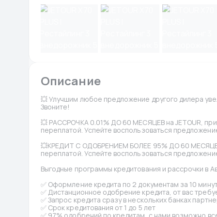
Описание
💥 Улучшим любое предложение другого дилера увел
Звоните!
💥 РАССРОЧКА 0.01% ДО 60 МЕСЯЦЕВ на JETOUR, при
переплатой. Успейте воспользоваться предложение
💥КРЕДИТ С ОДОБРЕНИЕМ БОЛЕЕ 95% ДО 60 МЕСЯЦЕВ
переплатой. Успейте воспользоваться предложение
Выгодные программы кредитования и рассрочки в А
✅ Оформление кредита по 2 документам за 10 минут
✅ Дистанционное одобрение кредита, от вас требуе
✅ Запрос кредита сразу в нескольких банках партне
✅ Срок кредитования от 1 до 5 лет
✅ 97% одобрений по кредитам, с нами возможно вс