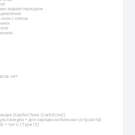
кой
нии задней передачи
ащемления
окон с ключа
ениях
теля
лениях
ров: нет
диа (КарбитЛинк (CarbitLink))
ультимедиа + для зарядки мобильных устройств)
) + тип C (Type C))