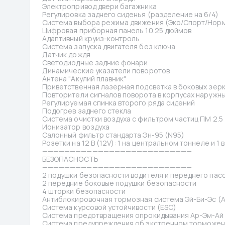
Электропривод двери багажника
Регулировка заднего сиденья (разделение на 6/4)
Система выбора режима движения (Эко/Спорт/Нор
Цифровая приборная панель 10.25 дюймов
Адаптивный круиз-контроль
Система запуска двигателя без ключа
Датчик дождя
Светодиодные задние фонари
Динамические указатели поворотов
Антена "Акулий плавник"
Приветственная лазерная подсветка в боковых зер
Повторители сигналов поворота в корпусах наружн
Регулируемая спинка второго ряда сидений
Подогрев заднего стекла
Система очистки воздуха с фильтром частиц ПМ 2.5 
Ионизатор воздуха
Салонный фильтр стандарта Эн-95 (N95)
Розетки на 12 В (12V): 1 на центральном тоннеле и 1
———————————————————————————
БЕЗОПАСНОСТЬ
———————————————————————————
2 подушки безопасности водителя и переднего пас
2 передние боковые подушки безопасности
4 шторки безопасности
Антиблокировочная тормозная система Эй-Би-Эс (A
Система курсовой устойчивости (ESC)
Система предотвращения опрокидывания Ар-Эм-Ай 
Система предупреждения об экстренном торможени