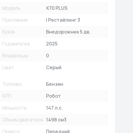
Модель
X70 PLUS
Поколение
I Рестайлинг 3
Кузов
Внедорожник 5 дв.
Год выпуска
2025
Владельцы
0
Цвет
Серый
Топливо
Бензин
КПП
Робот
Мощность
147 л.с.
Объем двигателя
1498 см3
Привод
Передний