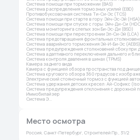
Система помощи при торможении (BAS)
Система распределения тормозных усилий (EBD)
Противобуксовочная система Ти-Си-Эс (TCS)
Система помощи при старте в гору: Эйч-Эс-Эй (HSA)
Система помощи при спуске с горы: Эйч-Ди-Си (HD
Система мониторинга слепых зон Би-Эс-Ди (BSD)
Система помощи при перестроении Эл-Си-Эй (LCA)
Система предотвращения фронтальных столкновен
Система аварийного торможения Эй-И-Би-Эс (AEBS
Система предупреждения столкновений сбоку при 
Система адаптивного переключения дальнего и бли
Система контроля давления в шинах (TPMS)
Камера заднего вида
Камера с функцией обзора пространства под днище
Система кругового обзора 360 градусов с изображ
Электрический стояночный тормоз с функцией авто
Система удержания детских кресел: Ай-Софикс (Isof
Система предупреждения отклонения с дорожной п
Иммобилайзер
Система Э...
Место осмотра
Россия, Санкт-Петербург, Строителей Пр., 31/2