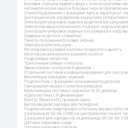
Боковые зеркала заднего вида с электрорегулиров
Автоматический наклон боковых зеркал при включе
Стеклоподъемники с функцией Авто и защитой от з
Дистанционное управление закрытием (открытием) 
Электрорегулировка сиденья водителя в 6 направл
Электропривод поясничного подпора сиденья води
Электрорегулировка сиденья пассажира в 4 направ
Сиденье водителя с памятью
Память положения боковых зеркал
Электроусилитель руля
Регулировка рулевой колонки по высоте и вылету
Многофункциональное рулевое колесо
Подрулевые лепестки
Трехзонный климат-контроль
Экран климат-контроля 9 дюймов
Отдельная система кондиционирования для пассажи
Вентиляция передних сидений
Подлокотник с функцией охлаждения/подогрева
Панорамная крыша с электроприводом
Мультимедиа система с экраном 10.25 дюймов
Аудиосистема с 8 динамиками
Блютус (Bluetooth) громкая связь
Беспроводная зарядка для телефона
Подключение смартфона к штатному экрану мультиме
2 разъема Ю-Эс-Би (USB) на центральном тонеле (м
2 разъема для зарядки на заднем ряду (Ю-Эс-Би (USB
Датчики парковки сзади
Датчики парковки спереди