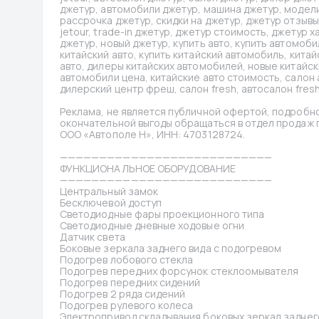
джетур, автомобили джетур, машина джетур, модели д
рассрочка джетур, скидки на джетур, джетур отзывы
jetour, trade-in джетур, джетур стоимость, джетур 
джетур, новый джетур, купить авто, купить автомобил
китайский авто, купить китайский автомобиль, китай
авто, дилеры китайских автомобилей, новые китайск
автомобили цена, китайские авто стоимость, салон 
дилерский центр фреш, салон fresh, автосалон fresh,
Реклама, не является публичной офертой, подробно
окончательной выгоды обращаться в отдел продаж по
ООО «Автополе Н», ИНН: 4703128724.
———————————————————————————
ФУНКЦИОНАЛЬНОЕ ОБОРУДОВАНИЕ
———————————————————————————
Центральный замок
Бесключевой доступ
Светодиодные фары проекционного типа
Светодиодные дневные ходовые огни
Датчик света
Боковые зеркала заднего вида с подогревом
Подогрев лобового стекла
Подогрев передних форсунок стеклоомывателя
Подогрев передних сидений
Подогрев 2 ряда сидений
Подогрев рулевого колеса
Электропривод складывания боковых зеркал заднег