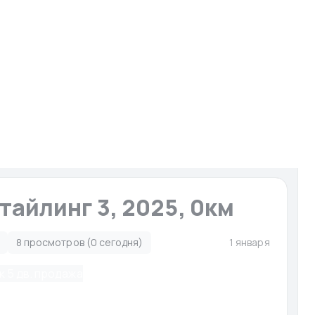
И
Запчасти для мото-гидро
Услуги
Сервисы
ято с публикации
тайлинг 3, 2025, 0км
8 просмотров (0 сегодня)
1 января