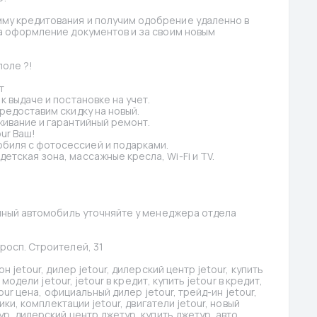
му кредитования и получим одобрение удаленно в 
а оформление документов и за своим новым 
поле ?!
т
к выдаче и постановке на учет.
предоставим скидку на новый.
живание и гарантийный ремонт.
ur Ваш!
биля с фотосессией и подарками.
етская зона, массажные кресла, Wi-Fi и TV.
анный автомобиль уточняйте у менеджера отдела 
просп. Строителей, 31
н jetour, дилер jetour, дилерский центр jetour, купить 
 модели jetour, jetour в кредит, купить jetour в кредит, 
tour цена, официальный дилер jetour, трейд-ин jetour, 
ики, комплектации jetour, двигатели jetour, новый 
ур, дилерский центр джетур, купить джетур, авто 