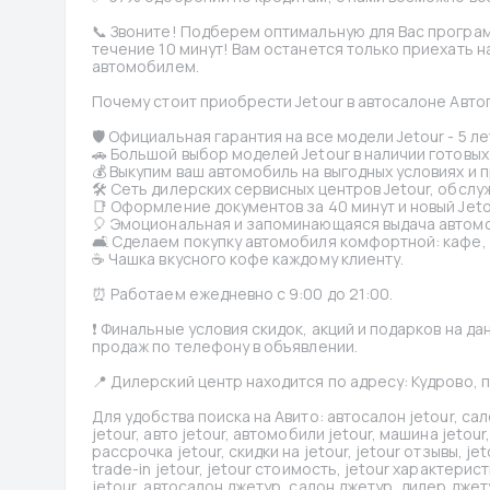
📞 Звоните! Подберем оптимальную для Вас програм
течение 10 минут! Вам останется только приехать н
автомобилем.
Почему стоит приобрести Jetour в автосалоне Авто
🛡 Официальная гарантия на все модели Jetour - 5 ле
🚗 Большой выбор моделей Jetour в наличии готовых 
💰 Выкупим ваш автомобиль на выгодных условиях и 
🛠 Сеть дилерских сервисных центров Jetour, обслу
📑 Оформление документов за 40 минут и новый Jeto
🎈 Эмоциональная и запоминающаяся выдача автомо
🛋 Сделаем покупку автомобиля комфортной: кафе, д
☕️ Чашка вкусного кофе каждому клиенту.
⏰ Работаем ежедневно с 9:00 до 21:00.
❗️ Финальные условия скидок, акций и подарков на д
продаж по телефону в объявлении.
📍 Дилерский центр находится по адресу: Кудрово, 
Для удобства поиска на Авито: автосалон jetour, сало
jetour, авто jetour, автомобили jetour, машина jetour,
рассрочка jetour, скидки на jetour, jetour отзывы, je
trade-in jetour, jetour стоимость, jetour характерист
jetour, автосалон джетур, салон джетур, дилер джет