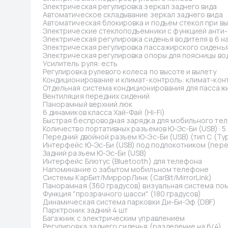
Электрическая регулировка зеркал заднего вида
Автоматическое складывание зеркал заднего вида
Автоматическая блокировка и подъем стекол при в
Электрические стеклоподъемники с функцией анти
Электрическая регулировка сиденья водителя в 6 н
Электрическая регулировка пассажирского сиденья
Электрическая регулировка опоры для поясницы во
Усилитель руля: есть
Регулировка рулевого колеса по высоте и вылету
Кондиционирование и климат-контроль: климат-кон
Отдельная система кондиционирования для пассажи
Вентиляция передних сидений
Панорамный верхний люк
6 динамиков класса Хай-Фай (Hi-Fi)
Быстрая беспроводная зарядка для мобильного те
Количество портативных разъемов Ю-Эс-Би (USB): 5
Передний двойной разъем Ю-Эс-Би (USB) (тип C (Ty
Интерфейс Ю-Эс-Би (USB) под подлокотником (пере
Задний разъем Ю-Эс-Би (USB)
Интерфейс Блютус (Bluetooth) для телефона
Напоминание о забытом мобильном телефоне
Системы КарБит/МиррорЛинк (CarBit/MirrorLink)
Панорамная (360 градусов) визуальная система по
Функция "прозрачного шасси" (180 градусов)
Динамическая система парковки Ди-Би-Эф (DBF)
Парктроник задний 4 шт
Багажник с электрическим управлением
Регулировка заднего сиденья (разделение на 6/4)