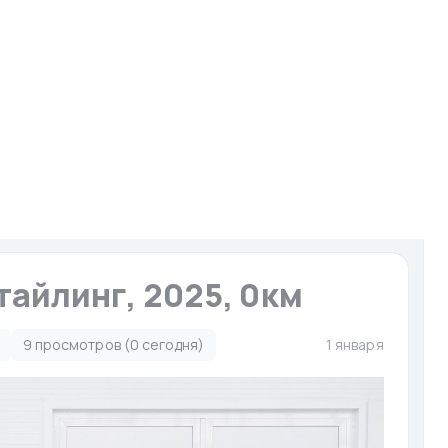
И
Запчасти для мото-гидро
Услуги
Сервисы
ято с публикации
тайлинг, 2025, 0км
9 просмотров (0 сегодня)
1 января