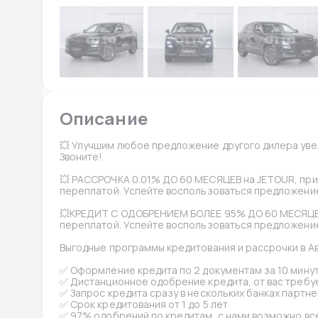
Описание
💥 Улучшим любое предложение другого дилера увел
Звоните!
💥 РАССРОЧКА 0.01% ДО 60 МЕСЯЦЕВ на JETOUR, при
переплатой. Успейте воспользоваться предложение
💥КРЕДИТ С ОДОБРЕНИЕМ БОЛЕЕ 95% ДО 60 МЕСЯЦЕВ
переплатой. Успейте воспользоваться предложение
Выгодные программы кредитования и рассрочки в А
✅ Оформление кредита по 2 документам за 10 минут
✅ Дистанционное одобрение кредита, от вас требуе
✅ Запрос кредита сразу в нескольких банках партне
✅ Срок кредитования от 1 до 5 лет
✅ 97% одобрений по кредитам, с нами возможно вс