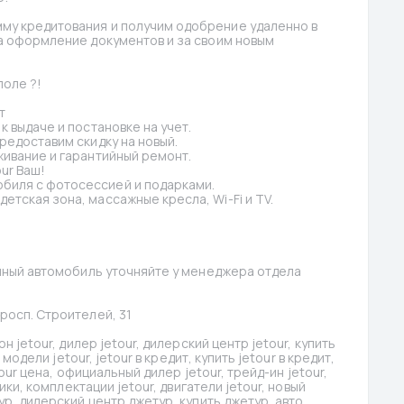
му кредитования и получим одобрение удаленно в 
а оформление документов и за своим новым 
поле ?!
т
к выдаче и постановке на учет.
предоставим скидку на новый.
живание и гарантийный ремонт.
ur Ваш!
биля с фотосессией и подарками.
етская зона, массажные кресла, Wi-Fi и TV.
анный автомобиль уточняйте у менеджера отдела 
просп. Строителей, 31
н jetour, дилер jetour, дилерский центр jetour, купить 
 модели jetour, jetour в кредит, купить jetour в кредит, 
tour цена, официальный дилер jetour, трейд-ин jetour, 
ики, комплектации jetour, двигатели jetour, новый 
ур, дилерский центр джетур, купить джетур, авто 