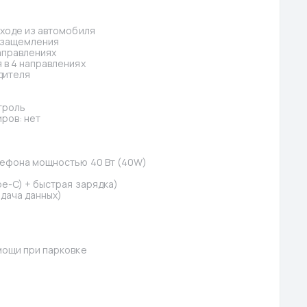
ыходе из автомобиля
-защемления
аправлениях
 в 4 направлениях
дителя
троль
ров: нет
лефона мощностью 40 Вт (40W)
pe-C) + быстрая зарядка)
дача данных)
мощи при парковке