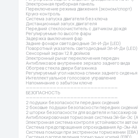
Электронная приборная панель
Переключение режима движения (эконом/спорт)
Круиз-контроль
Система запуска двигателя без ключа
Дистанционный запуск двигателя
Передний стеклоочиститель с датчиком дождя
Регулируемые по высоте фары
Задержка выключения фар
Задние фонари светодиодные Эл-И-Ди (LED)
Поворотный указатель светодиодный Эл-И-Ди (LED) 
Сенсорный экран 12.8 дюймов
Электронный рычаг переключения передач
Антибликовое внутреннее зеркало заднего вида
Обогрев стекла двери багажника
Регулируемый угол наклона спинки заднего сиденья
Интеллектуальное голосовое управление
Напоминание о забытом ключе
———————————————————————————
БЕЗОПАСНОСТЬ
———————————————————————————
2 подушки безопасности передних сидений
2 боковые подушки безопасности передних сидени
2 шторки безопасности для водителя и пассажиров
Антиблокировочная тормозная система Эй-Би-Эс (A
Электронная система контроля устойчивости автом
Система предотвращения опрокидывания Ар-Эм-Ай 
Система помощи при экстренном торможении (EBA
Система распределения тормозных усилий (EBD)