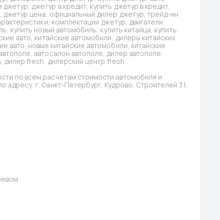
жетур, джетур в кредит, купить джетур в кредит, 
, джетур цена, официальный дилер джетур, трейд-ин 
характеристики, комплектации джетур, двигатели 
ь, купить новый автомобиль, купить китайца, купить 
ские авто, китайские автомобили, дилеры китайских 
ие авто, новые китайские автомобили, китайские 
автополе, автосалон автополе, дилер автополе, 
 дилер fresh, дилерский центр fresh.
сти по всем расчетам стоимости автомобиля и 
 адресу: г. Санкт-Петербург, Кудрово, Строителей 31, 
ревом