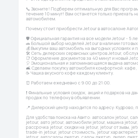
📞 Звоните! Подберем оптимальную для Вас програм
течение 10 минут! Вам останется только приехать н
автомобилем.
Почему стоит приобрести Jetour в автосалоне Авто
🛡 Официальная гарантия на все модели Jetour - 5 ле
🚗 Большой выбор моделей Jetour в наличии готовых 
💰 Выкупим ваш автомобиль на выгодных условиях и 
🛠 Сеть дилерских сервисных центров Jetour, обслу
📑 Оформление документов за 40 минут и новый Jeto
🎈 Эмоциональная и запоминающаяся выдача автомо
🛋 Сделаем покупку автомобиля комфортной: кафе, д
☕️ Чашка вкусного кофе каждому клиенту.
⏰ Работаем ежедневно с 9:00 до 21:00.
❗️ Финальные условия скидок, акций и подарков на д
продаж по телефону в объявлении.
📍 Дилерский центр находится по адресу: Кудрово, 
Для удобства поиска на Авито: автосалон jetour, сало
jetour, авто jetour, автомобили jetour, машина jetour,
рассрочка jetour, скидки на jetour, jetour отзывы, je
trade-in jetour, jetour стоимость, jetour характерист
jetour, автосалон джетур, салон джетур, дилер джет