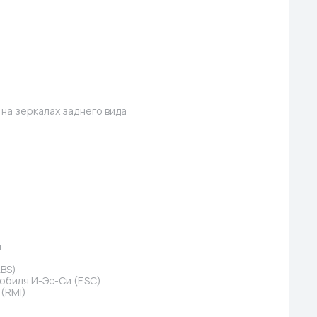
на зеркалах заднего вида
й
BS)
обиля И-Эс-Си (ESC)
(RMI)
)