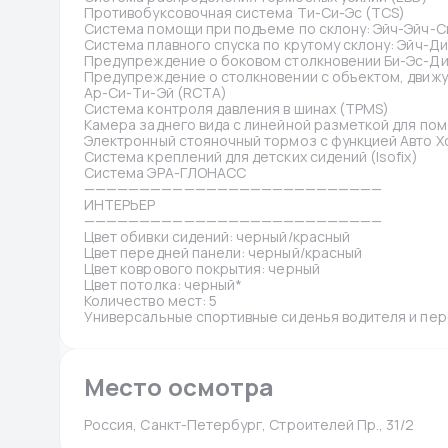
Противобуксовочная система Ти-Си-Эс (TCS)
Система помощи при подъеме по склону: Эйч-Эйч-С
Система плавного спуска по крутому склону: Эйч-Д
Предупреждение о боковом столкновении Би-Эс-Ди 
Предупреждение о столкновении с объектом, движу
Ар-Си-Ти-Эй (RCTA)
Система контроля давления в шинах (TPMS)
Камера заднего вида с линейной разметкой для по
Электронный стояночный тормоз с функцией Авто Хол
Система креплений для детских сидений (Isofix)
Система ЭРА-ГЛОНАСС
———————————————————————————
ИНТЕРЬЕР
———————————————————————————
Цвет обивки сидений: черный/красный
Цвет передней панели: черный/красный
Цвет коврового покрытия: черный
Цвет потолка: черный*
Количество мест: 5
Универсальные спортивные сиденья водителя и пере
Место осмотра
Россия, Санкт-Петербург, Строителей Пр., 31/2