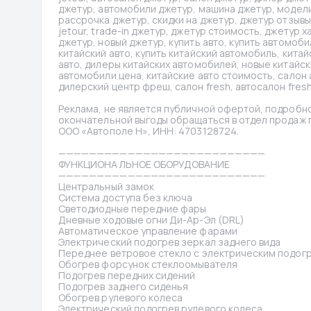
джетур, автомобили джетур, машина джетур, модели д
рассрочка джетур, скидки на джетур, джетур отзывы
jetour, trade-in джетур, джетур стоимость, джетур 
джетур, новый джетур, купить авто, купить автомобил
китайский авто, купить китайский автомобиль, китай
авто, дилеры китайских автомобилей, новые китайск
автомобили цена, китайские авто стоимость, салон 
дилерский центр фреш, салон fresh, автосалон fresh,
Реклама, не является публичной офертой, подробно
окончательной выгоды обращаться в отдел продаж по
ООО «Автополе Н», ИНН: 4703128724.
———————————————————————————
ФУНКЦИОНАЛЬНОЕ ОБОРУДОВАНИЕ
———————————————————————————
Центральный замок
Система доступа без ключа
Светодиодные передние фары
Дневные ходовые огни Ди-Ар-Эл (DRL)
Автоматическое управление фарами
Электрический подогрев зеркал заднего вида
Переднее ветровое стекло с электрическим подог
Обогрев форсунок стеклоомывателя
Подогрев передних сидений
Подогрев заднего сиденья
Обогрев рулевого колеса
Электрический подогрев рулевого колеса