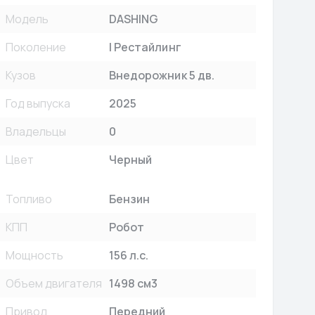
Модель
DASHING
Поколение
I Рестайлинг
Кузов
Внедорожник 5 дв.
Год выпуска
2025
Владельцы
0
Цвет
Черный
Топливо
Бензин
КПП
Робот
Мощность
156 л.с.
Объем двигателя
1498 см3
Привод
Передний