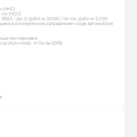
и (HHC)
и-Си (HDC)
(BSD) / Ди-О-Дабл-ю (DOW) / Эл-Си-Дабл-ю (LCW)
щемся в поперечном направлении сзади автомобиля 
мощи при парковке
д (Auto Hold): И-Пи-Би (EPB)
...