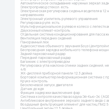
Автоматическое складывание наружных зеркал задн
Электропривод стекол: есть
Электрическая регулировка сиденья водителя в 12 н
направлениях
Электронный усилитель рулевого управления
Регулировка руля: есть
Мультифункциональное рулевое колесо с лепестк
Двухзонный климат-контроль
Отдельная система кондиционирования для пассажи
Вентиляция передних сидений
Панорамный люк
Аудиосистема объемного звучания Боуз Центрпойнт 
Беспроводная зарядка мобильного телефона мощно
Задний парковочный радар
Передний парковочный радар
Багажник с электроприводом
Регулировка угла наклона спинки задних сидений, н
4/6
ЖК-дисплей приборной панели 12.3 дюйма
Бортовой компьютер/информационная система с п
Круиз-контроль
Бесключевой запуск двигателя
Датчик дождя
Функция задержки выключения фар
Система контроля качества воздуха Эй-Кью-Эс (AQS
Антибликовое внутреннее зеркало заднего вида с 
Воздушный фильтрующий элемент для частиц ПМ2.5 
Центральный экран 12.3 дюйма