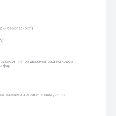
орки безопасности
D)
толкновения при движении задним ходом
ка фар
натяжением и ограничением усилия