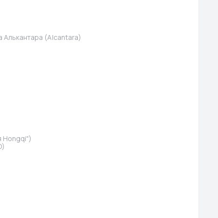
 Алькантара (Alcantara)
 Hongqi")
O)