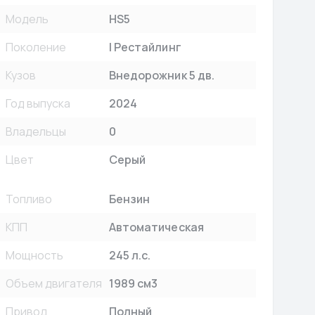
Модель
HS5
Поколение
I Рестайлинг
Кузов
Внедорожник 5 дв.
Год выпуска
2024
Владельцы
0
Цвет
Серый
Топливо
Бензин
КПП
Автоматическая
Мощность
245 л.с.
Объем двигателя
1989 см3
Привод
Полный