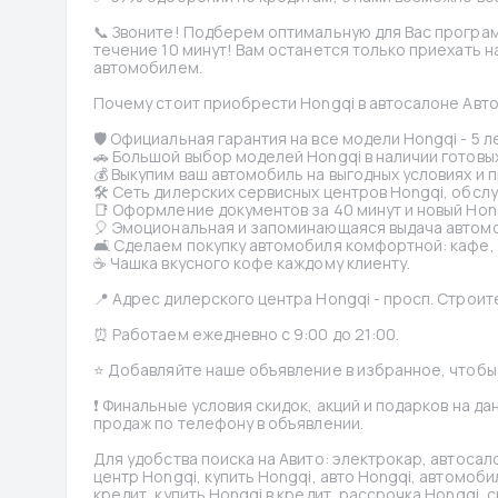
📞 Звоните! Подберем оптимальную для Вас програм
течение 10 минут! Вам останется только приехать н
автомобилем.
Почему стоит приобрести Hongqi в автосалоне Авто
🛡 Официальная гарантия на все модели Hongqi - 5 л
🚗 Большой выбор моделей Hongqi в наличии готовых 
💰 Выкупим ваш автомобиль на выгодных условиях и 
🛠 Сеть дилерских сервисных центров Hongqi, обсл
📑 Оформление документов за 40 минут и новый Hon
🎈 Эмоциональная и запоминающаяся выдача автомо
🛋 Сделаем покупку автомобиля комфортной: кафе, д
☕️ Чашка вкусного кофе каждому клиенту.
📍 Адрес дилерского центра Hongqi - просп. Строит
⏰ Работаем ежедневно с 9:00 до 21:00.
⭐️ Добавляйте наше объявление в избранное, чтобы
❗️ Финальные условия скидок, акций и подарков на д
продаж по телефону в объявлении.
Для удобства поиска на Авито: электрокар, автосало
центр Hongqi, купить Hongqi, авто Hongqi, автомоби
кредит, купить Hongqi в кредит, рассрочка Hongqi, с