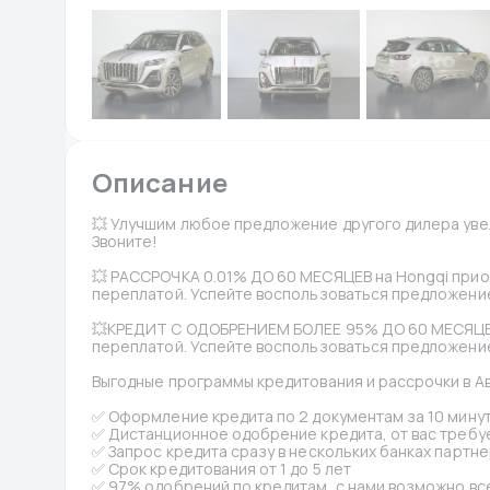
Описание
💥 Улучшим любое предложение другого дилера увел
Звоните!
💥 РАССРОЧКА 0.01% ДО 60 МЕСЯЦЕВ на Hongqi прио
переплатой. Успейте воспользоваться предложение
💥КРЕДИТ С ОДОБРЕНИЕМ БОЛЕЕ 95% ДО 60 МЕСЯЦЕВ
переплатой. Успейте воспользоваться предложение
Выгодные программы кредитования и рассрочки в А
✅ Оформление кредита по 2 документам за 10 минут
✅ Дистанционное одобрение кредита, от вас требуе
✅ Запрос кредита сразу в нескольких банках партне
✅ Срок кредитования от 1 до 5 лет
✅ 97% одобрений по кредитам, с нами возможно вс