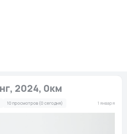
И
Запчасти для мото-гидро
Услуги
Сервисы
ято с публикации
нг, 2024, 0км
10 просмотров (0 сегодня)
1 января