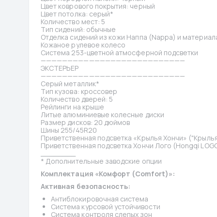
Цвет коврового покрытия: черный
Цвет потолка: серый*
Количество мест: 5
Тип сидений: обычные
Отделка сидений из кожи Наппа (Nappa) и материала
Кожаное рулевое колесо
Система 253-цветной атмосферной подсветки
———————————————————————————
ЭКСТЕРЬЕР
———————————————————————————
Серый металлик*
Тип кузова: кроссовер
Количество дверей: 5
Рейлинги на крыше
Литые алюминиевые колесные диски
Размер дисков: 20 дюймов
Шины 255/45R20
Приветственная подсветка «Крылья Хончи» ("Крылья
Приветственная подсветка Хончи Лого (Hongqi LOG
________
* Дополнительные заводские опции
Комплектация «Комфорт (Comfort)»:
Активная безопасность:
Антиблокировочная система
Система курсовой устойчивости
Система контроля слепых зон