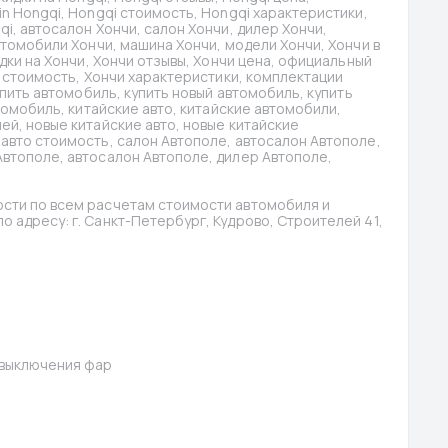
n Hongqi, Hongqi стоимость, Hongqi характеристики, 
i, автосалон Хончи, салон Хончи, дилер Хончи, 
втомобили Хончи, машина Хончи, модели Хончи, Хончи в 
идки на Хончи, Хончи отзывы, Хончи цена, официальный 
и стоимость, Хончи характеристики, комплектации 
упить автомобиль, купить новый автомобиль, купить 
томобиль, китайские авто, китайские автомобили, 
ей, новые китайские авто, новые китайские 
авто стоимость, салон Автополе, автосалон Автополе, 
втополе, автосалон Автополе, дилер Автополе, 
сти по всем расчетам стоимости автомобиля и 
 адресу: г. Санкт-Петербург, Кудрово, Строителей 41, 
 выключения фар