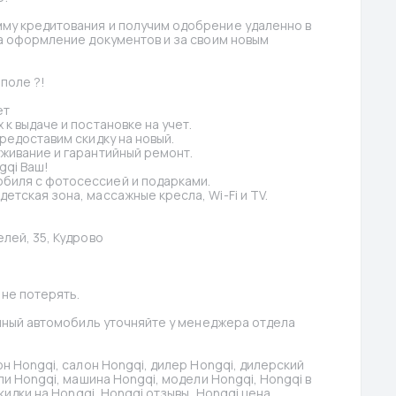
му кредитования и получим одобрение удаленно в 
а оформление документов и за своим новым 
поле ?!
ет
к выдаче и постановке на учет.
предоставим скидку на новый.
уживание и гарантийный ремонт.
gqi Ваш!
биля с фотосессией и подарками.
етская зона, массажные кресла, Wi-Fi и TV.
елей, 35, Кудрово
 не потерять.
анный автомобиль уточняйте у менеджера отдела 
н Hongqi, салон Hongqi, дилер Hongqi, дилерский 
ли Hongqi, машина Hongqi, модели Hongqi, Hongqi в 
кидки на Hongqi, Hongqi отзывы, Hongqi цена, 