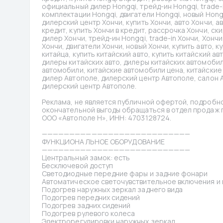
официальный дилер Hongqi, трейд-ин Hongqi, trade-i
комплектации Hongqi, двигатели Hongqi, новый Hongq
дилерский центр Хончи, купить Хончи, авто Хончи, а
кредит, купить Хончи в кредит, рассрочка Хончи, ск
дилер Хончи, трейд-ин Hongqi, trade-in Хончи, Хонч
Хончи, двигатели Хончи, новый Хончи, купить авто, к
китайца, купить китайский авто, купить китайский ав
дилеры китайских авто, дилеры китайских автомобил
автомобили, китайские автомобили цена, китайские 
дилер Автополе, дилерский центр Автополе, салон А
дилерский центр Автополе.
Реклама, не является публичной офертой, подробно
окончательной выгоды обращаться в отдел продаж по
ООО «Автополе Н», ИНН: 4703128724.
———————————————————————————
ФУНКЦИОНАЛЬНОЕ ОБОРУДОВАНИЕ
———————————————————————————
Центральный замок: есть
Бесключевой доступ
Светодиодные передние фары и задние фонари
Автоматическое светочувствительное включения и
Подогрев наружных зеркал заднего вида
Подогрев передних сидений
Подогрев задних сидений
Подогрев рулевого колеса
Электрорегулировки наружных зеркал