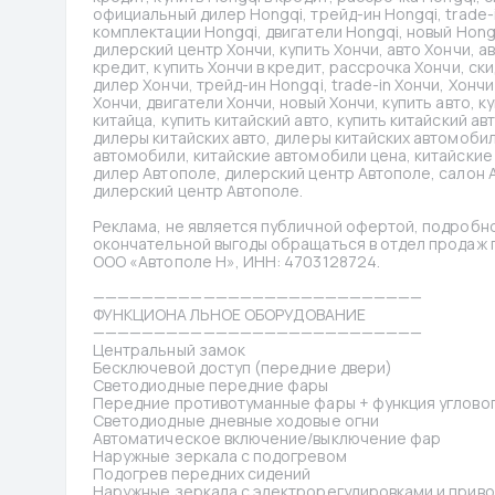
официальный дилер Hongqi, трейд-ин Hongqi, trade-i
комплектации Hongqi, двигатели Hongqi, новый Hongq
дилерский центр Хончи, купить Хончи, авто Хончи, а
кредит, купить Хончи в кредит, рассрочка Хончи, ск
дилер Хончи, трейд-ин Hongqi, trade-in Хончи, Хонч
Хончи, двигатели Хончи, новый Хончи, купить авто, к
китайца, купить китайский авто, купить китайский ав
дилеры китайских авто, дилеры китайских автомобил
автомобили, китайские автомобили цена, китайские 
дилер Автополе, дилерский центр Автополе, салон А
дилерский центр Автополе.
Реклама, не является публичной офертой, подробно
окончательной выгоды обращаться в отдел продаж по
ООО «Автополе Н», ИНН: 4703128724.
———————————————————————————
ФУНКЦИОНАЛЬНОЕ ОБОРУДОВАНИЕ
———————————————————————————
Центральный замок
Бесключевой доступ (передние двери)
Светодиодные передние фары
Передние противотуманные фары + функция углово
Светодиодные дневные ходовые огни
Автоматическое включение/выключение фар
Наружные зеркала с подогревом
Подогрев передних сидений
Наружные зеркала с электрорегулировками и прив