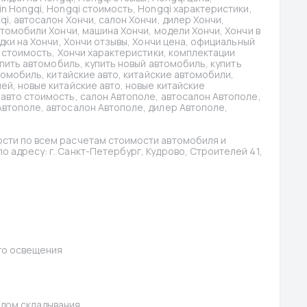
n Hongqi, Hongqi стоимость, Hongqi характеристики, 
i, автосалон Хончи, салон Хончи, дилер Хончи, 
втомобили Хончи, машина Хончи, модели Хончи, Хончи в 
идки на Хончи, Хончи отзывы, Хончи цена, официальный 
и стоимость, Хончи характеристики, комплектации 
упить автомобиль, купить новый автомобиль, купить 
томобиль, китайские авто, китайские автомобили, 
ей, новые китайские авто, новые китайские 
авто стоимость, салон Автополе, автосалон Автополе, 
втополе, автосалон Автополе, дилер Автополе, 
сти по всем расчетам стоимости автомобиля и 
 адресу: г. Санкт-Петербург, Кудрово, Строителей 41, 
го освещения
одом складывания