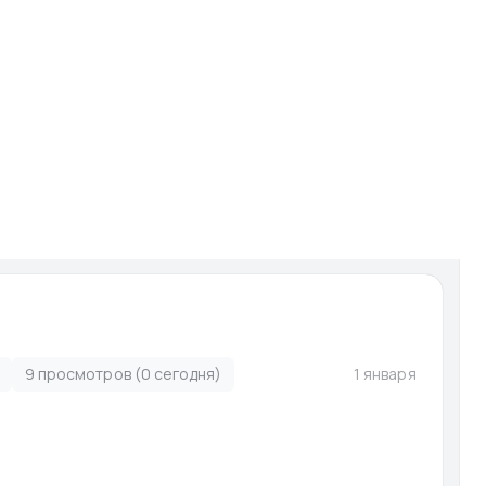
И
Запчасти для мото-гидро
Услуги
Сервисы
ято с публикации
9 просмотров (0 сегодня)
1 января