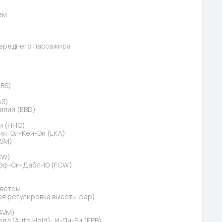
ем
переднего пассажира
BS)
AS)
илий (EBD)
и (HHC)
я: Эл-Кей-Эй (LKA)
DSM)
CW)
 Эф-Си-Дабл-Ю (FCW)
светом
ая регулировка высоты фар)
AVM)
д (Auto Hold): И-Пи-Би (EPB)