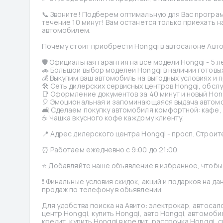
📞 Звоните! Подберем оптимальную для Вас програм
течение 10 минут! Вам останется только приехать н
автомобилем.
Почему стоит приобрести Hongqi в автосалоне Авто
🛡 Официальная гарантия на все модели Hongqi - 5 л
🚗 Большой выбор моделей Hongqi в наличии готовых 
💰 Выкупим ваш автомобиль на выгодных условиях и 
🛠 Сеть дилерских сервисных центров Hongqi, обсл
📑 Оформление документов за 40 минут и новый Hon
🎈 Эмоциональная и запоминающаяся выдача автомо
🛋 Сделаем покупку автомобиля комфортной: кафе, д
☕️ Чашка вкусного кофе каждому клиенту.
📍 Адрес дилерского центра Hongqi - просп. Строит
⏰ Работаем ежедневно с 9:00 до 21:00.
⭐️ Добавляйте наше объявление в избранное, чтобы
❗️ Финальные условия скидок, акций и подарков на д
продаж по телефону в объявлении.
Для удобства поиска на Авито: электрокар, автосало
центр Hongqi, купить Hongqi, авто Hongqi, автомоби
кредит, купить Hongqi в кредит, рассрочка Hongqi, с