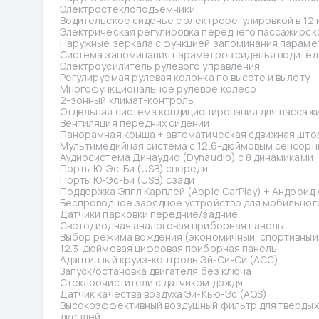
Электростеклоподъемники
Водительское сиденье с электрорегулировкой в 12
Электрическая регулировка переднего пассажирско
Наружные зеркала с функцией запоминания параме
Система запоминания параметров сиденья водител
Электроусилитель рулевого управления
Регулируемая рулевая колонка по высоте и вылету
Многофункциональное рулевое колесо
2-зонный климат-контроль
Отдельная система кондиционирования для пассажи
Вентиляция передних сидений
Панорамная крыша + автоматическая сдвижная што
Мультимедийная система с 12.6-дюймовым сенсор
Аудиосистема Динаудио (Dynaudio) с 8 динамиками
Порты Ю-Эс-Би (USB) спереди
Порты Ю-Эс-Би (USB) сзади
Поддержка Эппл Карплей (Apple CarPlay) + Андроид А
Беспроводное зарядное устройство для мобильног
Датчики парковки передние/задние
Светодиодная аналоговая приборная панель
Выбор режима вождения (экономичный, спортивный
12.3-дюймовая цифровая приборная панель
Адаптивный круиз-контроль Эй-Си-Си (ACC)
Запуск/остановка двигателя без ключа
Стеклоочистители с датчиком дождя
Датчик качества воздуха Эй-Кью-Эс (AQS)
Высокоэффективный воздушный фильтр для твердых 
дисплей