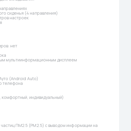
 направлениях
го сиденья (4 направления)
тров настроек
я
ров: нет
рка
ным мультиинформационным дисплеем
уто (Android Auto)
о телефона
, комфортный, индивидуальный)
частиц ПМ2.5 (PM2.5) с выводом информации на 