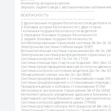
Ионизатор воздуха в салоне
Зеркало заднего вида с автоматическим затемнени
———————————————————————————
БЕЗОПАСНОСТЬ
———————————————————————————
2 фронтальные подушки безопасности водителя и 
2 боковые шторки безопасности с двух сторон
1 коленная подушка безопасности водителя
2 передние боковые подушки безопасности
2 задние боковые подушки безопасности
Антиблокировочная тормозная система Эй-Би-Эс (A
Электронная система стабилизации (ESP)
Вспомогательная система торможения Би-Эй-Эс (B
Электронная система распределения тормозных ус
Система контроля тяги Ти-Си-Эс (TCS)
Система помощи при старте на подъеме: Эйч-Эйч-С
Система предотвращения выезда из полосы движени
Система контроля состояния водителя Ди-Эс-Эм (
Обнаружение слепых зон Би-Эс-Ди (BSD)
Система предупреждения о столкновении сзади (R
Система предупреждения о столкновении спереди
Предупреждение о лобовом столкновении (FCW)
Автономное экстренное торможение Эй-И-Би (AEB)
Интеллектуальное управление дальним и ближним 
Адаптивная система ближнего света (автоматическ
Система контроля давления в шинах (TPMS)
Система кругового обзора 360 градусов Эй-Ви-Эм (
Электронный стояночный тормоз с функцией Авто Хол