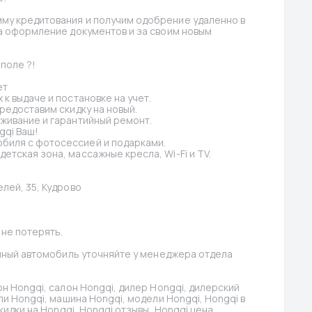
му кредитования и получим одобрение удаленно в 
а оформление документов и за своим новым 
поле ?!
ет
к выдаче и постановке на учет.
предоставим скидку на новый.
уживание и гарантийный ремонт.
gqi Ваш!
биля с фотосессией и подарками.
етская зона, массажные кресла, Wi-Fi и TV.
елей, 35, Кудрово
 не потерять.
анный автомобиль уточняйте у менеджера отдела 
н Hongqi, салон Hongqi, дилер Hongqi, дилерский 
ли Hongqi, машина Hongqi, модели Hongqi, Hongqi в 
кидки на Hongqi, Hongqi отзывы, Hongqi цена, 