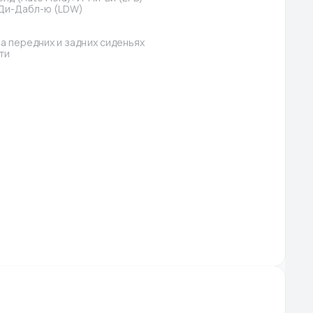
-Ди-Дабл-ю (LDW)
 передних и задних сиденьях
ти