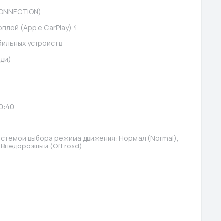
CONNECTION)
плей (Apple CarPlay) 4
бильных устройств
ади)
0:40
темой выбора режима движения: Нормал (Normal), 
, Внедорожный (Off road)