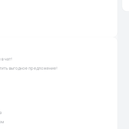
в чат!
стить выгодное предложение!
в
ом