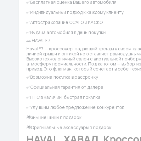
✅Бесплатная оценка Вашего автомобиля
✅Индивидуальный подход к каждому клиенту
✅Автострахование ОСАГО и КАСКО
✅Выдача автомобиля в день покупки
🚗 HAVAL F7
Haval F7 — кроссовер, задающий тренды в своем кла
линией крыши и оптикой не оставляет равнодушным
Высокотехнологичный салон с виртуальной приборн
атмосферу премиальности. Под капотом — выбор из д
привод. Это флагман, который сочетает в себе техн
✅Возможна покупка в рассрочку
✅Официальная гарантия от дилера
✅ПТС в наличии, быстрая покупка
✅Улучшим любое предложение конкурентов
🎁Зимние шины в подарок
🎁Оригинальные аксессуары в подарок
HAVAL, ХАВАЛ, Кроссов