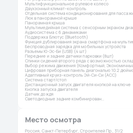
Мультифункциональное рулевое колесо
Двухзонный климат–контроль
Отдельная система кондиционирования для пассажи
Люк в панорамной крыше
Панорамная крыша
Мультимедийная система с сенсорным экраном диа
Аудиосистема с 6 динамиками
Поддержка Блютус (Bluetooth)
Функция дублирования экрана смартфона на мульт
Беспроводная зарядка для мобильных устройств
Разъемы Ю-Эс-Би (USB) (4 шт)
Передние и задние датчики парковки (8шт)
Спинки сидений второго ряда с возможностью скла
Выбор режима движения (Комфортный, Экономичный
Цифровая приборная панель диагональю 10.2 дюйм
Адаптивный круиз–контроль Эй-Си-Си (ACC)
Система старт/стоп
Дистанционный запуск двигателя кнопкой на ключе
Кнопка запуска двигателя
Датчик дождя
Светодиодные задние комбинирован...
Место осмотра
Россия, Санкт-Петербург, Строителей Пр., 31/2