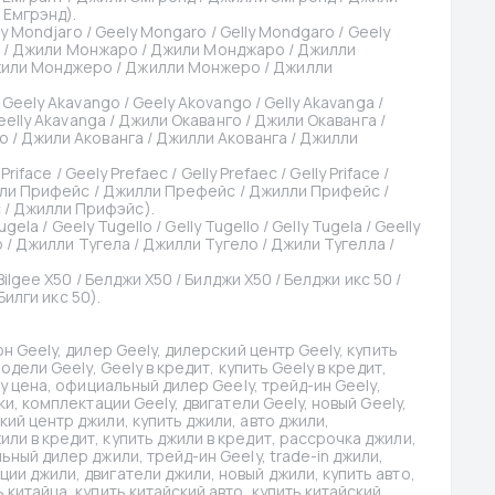
 Емгрэнд).
ly Mondjaro / Geely Mongaro / Gelly Mondgaro / Geely 
jaro / Джили Монжаро / Джили Монджаро / Джилли 
или Монджеро / Джилли Монжеро / Джилли 
 Geely Akavango / Geely Akovango / Gelly Akavanga / 
eelly Akavanga / Джили Окаванго / Джили Окаванга / 
 / Джили Акованга / Джилли Акованга / Джилли 
riface / Geely Prefaec / Gelly Prefaec / Gelly Priface / 
Джили Прифейс / Джилли Префейс / Джилли Прифейс / 
 / Джилли Прифэйс).
gela / Geely Tugello / Gelly Tugello / Gelly Tugela / Geelly 
о / Джилли Тугела / Джилли Тугело / Джили Тугелла / 
Bilgee X50 / Белджи Х50 / Билджи Х50 / Белджи икс 50 / 
Билги икс 50).
н Geely, дилер Geely, дилерский центр Geely, купить 
дели Geely, Geely в кредит, купить Geely в кредит, 
ly цена, официальный дилер Geely, трейд-ин Geely, 
и, комплектации Geely, двигатели Geely, новый Geely, 
ий центр джили, купить джили, авто джили, 
и в кредит, купить джили в кредит, рассрочка джили, 
ный дилер джили, трейд-ин Geely, trade-in джили, 
и джили, двигатели джили, новый джили, купить авто, 
китайца, купить китайский авто, купить китайский 