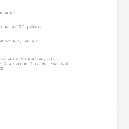
ров: нет
гональю 13.2 дюймов
имедийном дисплее
дывания в соотношении 60:40
, Спортивный, Интеллектуальный)
ов