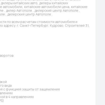
дилеры китайских авто, дилеры китайских 
е автомобили, китайские автомобили цена, китайские 
е , дилер Автополе , дилерский центр Автополе , 
ле , дилерский центр Автополе .
сти по всем расчетам стоимости автомобиля и 
 адресу: г. Санкт-Петербург, Кудрово, Строителей 31, 
оворотов
вкой
го вида
й с функцией защиты от защемления
авлениях
ой в 4 направлениях
PS)