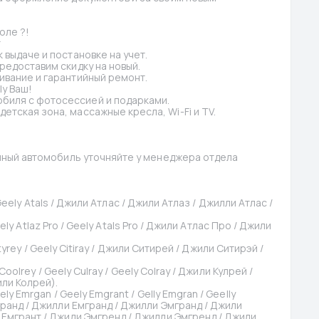
оле ?!
т
 выдаче и постановке на учет.
предоставим скидку на новый.
ивание и гарантийный ремонт.
ly Ваш!
биля с фотосессией и подарками.
етская зона, массажные кресла, Wi-Fi и TV.
анный автомобиль уточняйте у менеджера отдела 
 / Geely Atals / Джили Атлас / Джили Атлаз / Джилли Атлас / 
Geely Atlaz Pro / Geely Atals Pro / Джили Атлас Про / Джили 
Cityrey / Geely Citiray / Джили Ситирей / Джили Ситирэй / 
 Coolrey / Geely Culray / Geely Colray / Джили Кулрей / 
или Колрей).
ly Emrgan / Geely Emgrant / Gelly Emgran / Geelly 
гранд / Джилли Емгранд / Джилли Эмгранд / Джили 
 Емгрант / Джили Эмгренд / Джилли Эмгренд / Джили 