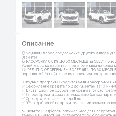
Описание
💥 Улучшим любое предложение другого дилера увел
Звоните!
💥 РАССРОЧКА 0.01% ДО 60 МЕСЯЦЕВ на GEELY, прио
Успейте воспользоваться предложением до конца 
💥КРЕДИТ С ОДОБРЕНИЕМ БОЛЕЕ 95% ДО 60 МЕСЯЦЕВ
переплатой. Успейте воспользоваться предложение
Выгодные программы кредитования и рассрочки в А
✅ Оформление кредита по 2 документам за 10 минут
✅ Дистанционное одобрение кредита, от вас требуе
✅ Запрос кредита сразу в нескольких банках партне
✅ Срок кредитования от 1 до 5 лет
✅ 97% одобрений по кредитам, с нами возможно вс
📞 Звоните! Подберем оптимальную для Вас програм
течение 10 минут! Вам останется только приехать н