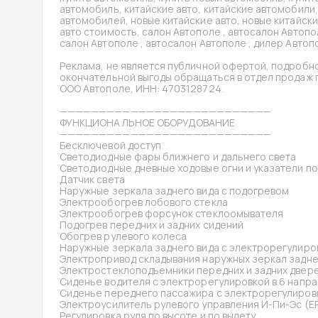
автомобиль, китайские авто, китайские автомобили, 
автомобилей, новые китайские авто, новые китайски
авто стоимость, салон Автополе , автосалон Автопол
салон Автополе , автосалон Автополе , дилер Автопо
Реклама, не является публичной офертой, подробно
окончательной выгоды обращаться в отдел продаж по
ООО Автополе, ИНН: 4703128724.
———————————————————————————
ФУНКЦИОНАЛЬНОЕ ОБОРУДОВАНИЕ
———————————————————————————
Бесключевой доступ
Светодиодные фары ближнего и дальнего света
Светодиодные дневные ходовые огни и указатели п
Датчик света
Наружные зеркала заднего вида с подогревом
Электрообогрев лобового стекла
Электрообогрев форсунок стеклоомывателя
Подогрев передних и задних сидений
Обогрев рулевого колеса
Наружные зеркала заднего вида с электрорегулиро
Электропривод складывания наружных зеркал задне
Электростеклоподъемники передних и задних двере
Сиденье водителя с электрорегулировкой в 6 напр
Сиденье переднего пассажира с электрорегулировк
Электроусилитель рулевого управления И-Пи-Эс (E
Регулировка руля по высоте и по вылету