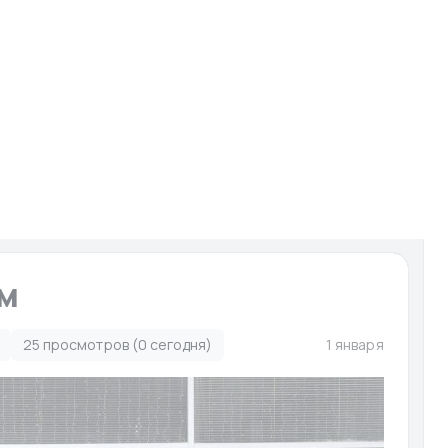
И
Запчасти для мото-гидро
Услуги
Сервисы
ято с публикации
км
25 просмотров (0 сегодня)
1 января