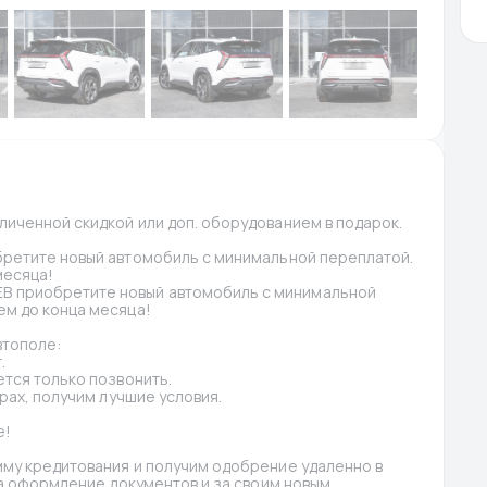
иченной скидкой или доп. оборудованием в подарок. 
бретите новый автомобиль с минимальной переплатой. 
месяца!
 приобретите новый автомобиль с минимальной 
м до конца месяца!
втополе:
.
тся только позвонить.
рах, получим лучшие условия.
е!
му кредитования и получим одобрение удаленно в 
а оформление документов и за своим новым 