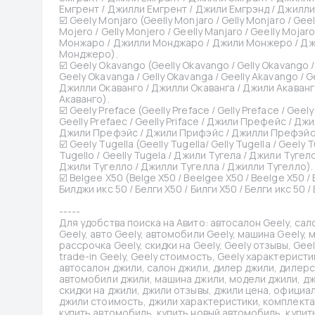
Емгрент / Джилли Емгрент / Джили Емгрэнд / Джилли
☑️ Geely Monjaro (Geelly Monjaro / Gelly Monjaro / Gee
Mojero / Gelly Monjero / Geelly Manjaro / Geelly Mo
Монжаро / Джилли Монджаро / Джили Монжеро / Дж
Монджеро).
☑️ Geely Okavango (Geelly Okavango / Gelly Okavango /
Geely Okavanga / Gelly Okavanga / Geelly Akavango / G
Джилли Окаванго / Джилли Окаванга / Джили Акаванго
Акаванго).
☑️ Geely Preface (Geelly Preface / Gelly Preface / Geely P
Geelly Prefaec / Geelly Priface / Джили Префейс / 
Джили Префэйс / Джили Прифэйс / Джилли Префэйс
☑️ Geely Tugella (Geelly Tugella/ Gelly Tugella / Geely Tu
Tugello / Geelly Tugela / Джили Тугела / Джили Тугел
Джили Тугелло / Джилли Тугелла / Джилли Тугелло).
☑️ Belgee X50 (Belge X50 / Beelgee X50 / Beelge X50 / 
Билджи икс 50 / Белги Х50 / Билги Х50 / Белги икс 50 / 
-----
Для удобства поиска на Авито: автосалон Geely, сало
Geely, авто Geely, автомобили Geely, машина Geely, мо
рассрочка Geely, скидки на Geely, Geely отзывы, Gee
trade-in Geely, Geely стоимость, Geely характеристик
автосалон джили, салон джили, дилер джили, дилерск
автомобили джили, машина джили, модели джили, джил
скидки на джили, джили отзывы, джили цена, официаль
джили стоимость, джили характеристики, комплектаци
купить автомобиль, купить новый автомобиль, купить 