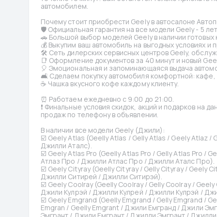
автомобилем.
Почему стоит приобрести Geely в автосалоне Автоп
🛡 Официальная гарантия на все модели Geely - 5 ле
🚗 Большой выбор моделей Geely в наличии готовых к
💰 Выкупим ваш автомобиль на выгодных условиях и 
🛠 Сеть дилерских сервисных центров Geely, обслуж
📑 Оформление документов за 40 минут и новый Gee
🎈 Эмоциональная и запоминающаяся выдача автомо
🛋 Сделаем покупку автомобиля комфортной: кафе, д
☕ Чашка вкусного кофе каждому клиенту.
⏰ Работаем ежедневно с 9:00 до 21:00.
❗️ Финальные условия скидок, акций и подарков на д
продаж по телефону в объявлении.
В наличии все модели Geely (Джили):
☑️ Geely Atlas (Geelly Atlas / Gelly Atlas / Geely Atlaz
Джилли Аталс).
☑️ Geely Atlas Pro (Geelly Atlas Pro / Gelly Atlas Pro / 
Атлаз Про / Джилли Атлас Про / Джилли Аталс Про).
☑️ Geely Cityray (Geelly Cityray / Gelly Cityray / Geely 
Джилли Ситирей / Джилли Ситирэй).
☑️ Geely Coolray (Geelly Coolray / Gelly Coolray / Geely
Джили Кулрэй / Джилли Кулрей / Джилли Кулрэй / Дж
☑️ Geely Emgrand (Geelly Emgrand / Gelly Emgrand / Gee
Emgran / Geelly Emgrant / Джили Емгранд / Джили Эм
Эмгрант / Джили Емгрант / Джилли Эмгрант / Джилли