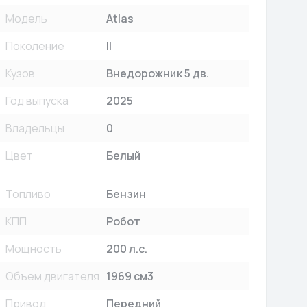
Модель
Atlas
Поколение
II
Кузов
Внедорожник 5 дв.
Год выпуска
2025
Владельцы
0
Цвет
Белый
Топливо
Бензин
КПП
Робот
Мощность
200 л.с.
Объем двигателя
1969 см3
Привод
Передний