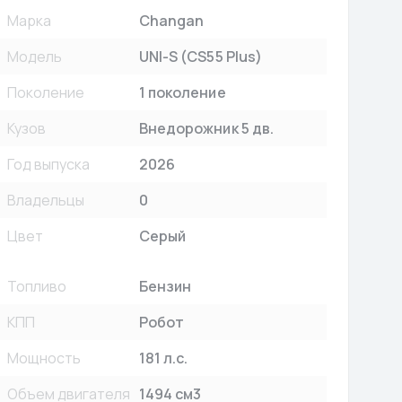
Марка
Changan
Модель
UNI-S (CS55 Plus)
Поколение
1 поколение
Кузов
Внедорожник 5 дв.
Год выпуска
2026
Владельцы
0
Цвет
Серый
Топливо
Бензин
КПП
Робот
Мощность
181 л.с.
Объем двигателя
1494 см3