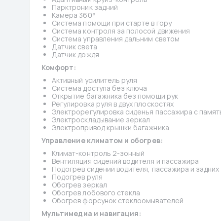
Парктроник задний
Камера 360°
Система помощи при старте в гору
Система контроля за полосой движения
Система управления дальним светом
Датчик света
Датчик дождя
Комфорт:
Активный усилитель руля
Система доступа без ключа
Открытие багажника без помощи рук
Регулировка руля в двух плоскостях
Электрорегулировка сиденья пассажира с памя
Электроскладывание зеркал
Электропривод крышки багажника
Управление климатом и обогрев:
Климат-контроль 2-зонный
Вентиляция сидений водителя и пассажира
Подогрев сидений водителя, пассажира и задних
Подогрев руля
Обогрев зеркал
Обогрев лобового стекла
Обогрев форсунок стеклоомывателей
Мультимедиа и навигация: