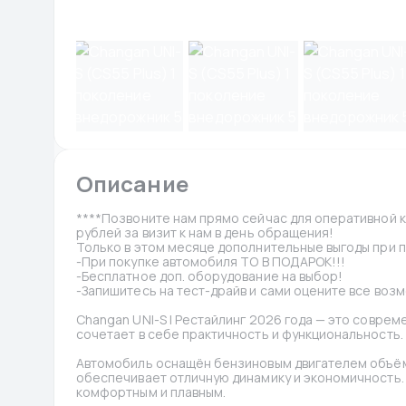
Описание
****Позвоните нам прямо сейчас для оперативной к
рублей за визит к нам в день обращения!
Только в этом месяце дополнительные выгоды при п
-При покупке автомобиля ТО В ПОДАРОК!!!
-Бесплатное доп. оборудование на выбор!
-Запишитесь на тест-драйв и сами оцените все воз
Changan UNI-S I Рестайлинг 2026 года — это соврем
сочетает в себе практичность и функциональность.
Автомобиль оснащён бензиновым двигателем объёмом
обеспечивает отличную динамику и экономичность.
комфортным и плавным.