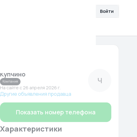
збранное
Разместить объявление
Войти
О нас
Помощь
2 869 900 ₽
Чанган Центр Прагматика
Купчино
Ч
Компания
На сайте c 26 апреля 2026 г.
Другие объявления продавца
Показать номер телефона
Характеристики