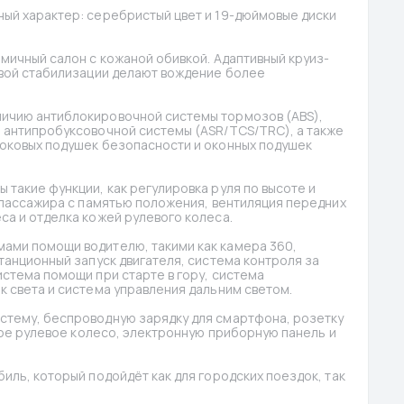
ый характер: серебристый цвет и 19-дюймовые диски 
омичный салон с кожаной обивкой. Адаптивный круиз-
овой стабилизации делают вождение более 
ичию антиблокировочной системы тормозов (ABS), 
 антипробуксовочной системы (ASR/TCS/TRC), а также 
оковых подушек безопасности и оконных подушек 
такие функции, как регулировка руля по высоте и 
 пассажира с памятью положения, вентиляция передних 
са и отделка кожей рулевого колеса.
ами помощи водителю, такими как камера 360, 
танционный запуск двигателя, система контроля за 
стема помощи при старте в гору, система 
к света и система управления дальним светом.
стему, беспроводную зарядку для смартфона, розетку 
ьное рулевое колесо, электронную приборную панель и 
иль, который подойдёт как для городских поездок, так 