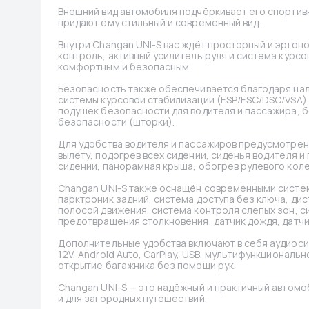
Внешний вид автомобиля подчёркивает его спортивн
придают ему стильный и современный вид.
Внутри Changan UNI-S вас ждёт просторный и эргон
контроль, активный усилитель руля и система курс
комфортным и безопасным.
Безопасность также обеспечивается благодаря нал
системы курсовой стабилизации (ESP/ESC/DSC/VSA),
подушек безопасности для водителя и пассажира, б
безопасности (шторки).
Для удобства водителя и пассажиров предусмотрены 
вылету, подогрев всех сидений, сиденья водителя и
сидений, панорамная крыша, обогрев рулевого коле
Changan UNI-S также оснащён современными систем
парктроник задний, система доступа без ключа, дис
полосой движения, система контроля слепых зон, си
предотвращения столкновения, датчик дождя, датчи
Дополнительные удобства включают в себя аудиоси
12V, Android Auto, CarPlay, USB, мультифункционал
открытие багажника без помощи рук.
Changan UNI-S — это надёжный и практичный автомоб
и для загородных путешествий.