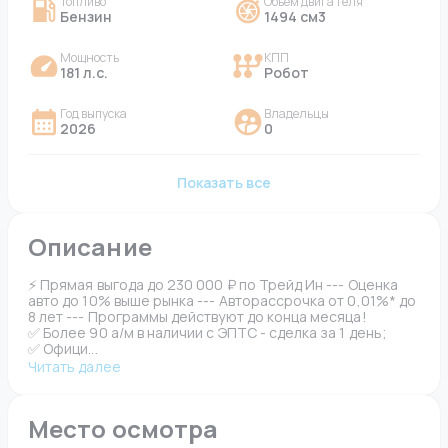
Топливо
Объем двигателя
Бензин
1494 см3
Мощность
КПП
181 л.с.
Робот
Год выпуска
Владельцы
2026
0
Показать все
Описание
⚡ Прямая выгода до 230 000 ₽ по Трейд Ин --- Оценка 
авто до 10% выше рынка --- Авторассрочка от 0,01%* до 
8 лет --- Программы действуют до конца месяца!  
✅ Болee 90 а/м в наличии с ЭПTС - сдeлкa за 1 дeнь;  
✅ Oфици...
Читать далее
Место осмотра