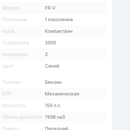
Модель
FR-V
Поколение
1 поколение
Кузов
Компактвэн
Год выпуска
2005
Владельцы
2
Цвет
Синий
Топливо
Бензин
КПП
Механическая
Мощность
150 л.с.
Объем двигателя
1998 см3
Привод
Передний