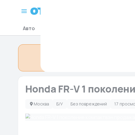
Москва
Авто
Мото-Гидро
Запчасти для авто
Объявление сн
Honda FR-V 1 поколени
Москва
Б/У
Без повреждений
17 просмо