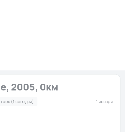
И
Запчасти для мото-гидро
Услуги
Сервисы
ято с публикации
е, 2005, 0км
тров (1 сегодня)
1 января